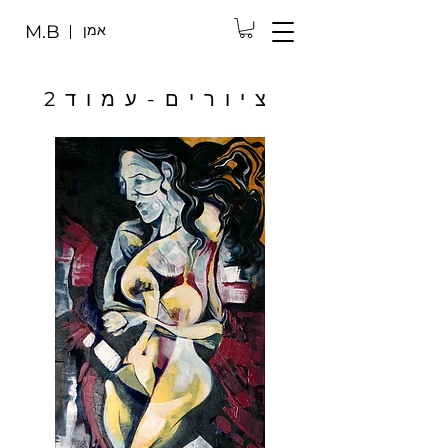
אמן
M.B
ציורים-עמוד2