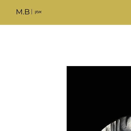
M.B
אמן