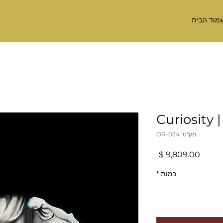
מוד הבית
Curiosity |
מק"ט: OR-034
מחיר
כמות
*