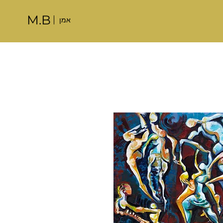
M.B
אמן