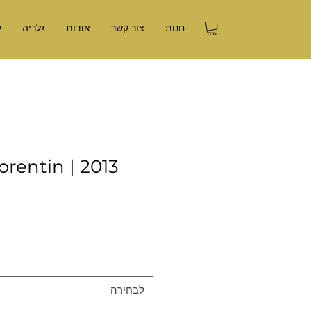
חנות
צור קשר
אודות
גלריה
ע
lorentin | 2013
לבחירה