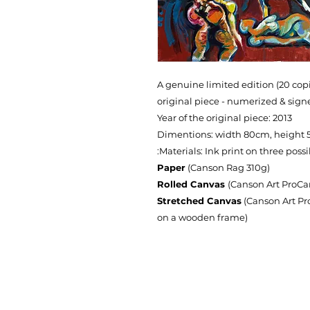
A genuine limited edition (20 copi
original piece - numerized & sig
Year of the original piece: 2013
Dimentions: width 80cm, height
Materials: Ink print on three possi
Paper
(Canson Rag 310g)
Rolled Canvas
(Canson Art ProCa
Stretched Canvas
(Canson Art Pr
on a wooden frame)