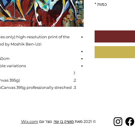
כמות
*
es only) high-resolution print of the
ned by Moshik Ben-Uzi
 50cm
ble variations:
nvas 395g)
oCanvas 395g professionally streched
© 2021 מאת
מושיק בן עוזי
. נוצר עם
Wix.com