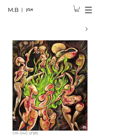
אמן
M.B
מק"ט: OR-040