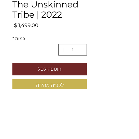
The Unskinned
Tribe | 2022
מחיר
כמות
*
הוספה לסל
לקנייה מהירה
Original painting signed by
Moshik Ben-Uzi
Year: 2022
Materials: oil & acrylic on canvas
Size: Width 50cm, Height 60cm